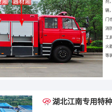
剂
辆
门
消
工
火
等
湖北江南专用特