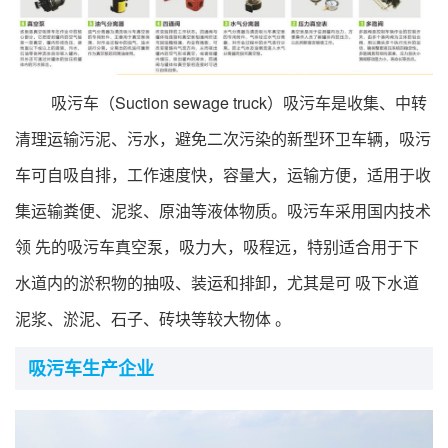
行业标准
专精特新
吸污车（Suction sewage truck）吸污车是收集、中转
展会论坛
清理运输污泥、污水，避免二次污染的新型环卫车辆，吸污
车可自吸自排，工作速度快，容量大，运输方便，适用于收
公告查询
集运输粪便、泥浆、原油等液体物质。吸污车采用国内技术
行业互动
领 先的吸污车真空泵，吸力大，吸程远，特别适合用于下
水道内的淤积物的抽吸、装运和排卸，尤其是可 吸下水道
泥浆、淤泥、石子、砖块等较大物体 。
吸污车生产企业