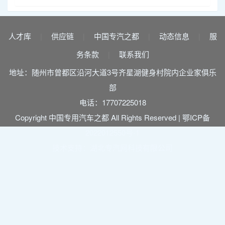
人才库
供应链
中国专汽之都
动态信息
服
|
|
|
|
务条款
联系我们
|
地址：随州市曾都区沿河大道3号齐星湖健身村院内企业家俱乐
部
电话：17707225018
Copyright 中国专用汽车之都 All Rights Reserved |
鄂ICP备
2022012550号-1
技术支持：湖北专汽网科技有限公司