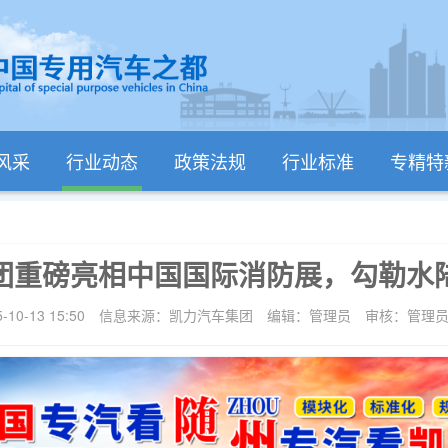
风采
行业动态
政策法规
行业标准
专精特
团重磅亮相中国国际消防展，勾勒水
0-13 15:50
信息来源：凯力汽车集团
编辑：管理员
审核：管理