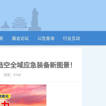
新
展会论坛
公告查询
行业互动
陆空全域应急装备新图景！
员
浏览：2142