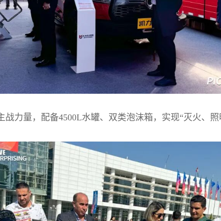
战力量，配备4500L水罐、双类泡沫箱，实现“灭火、照