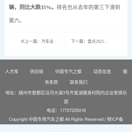
辆，同比大跌35%。
排名也从去年的第三下滑到
第六。
上一篇：汽车业稳增长明确路线图
下一篇：盘点2025年全球半挂车产量的TOP10企业（下）
人才库
供应链
中国专汽之都
动态信息
服
|
|
|
|
务条款
联系我们
|
地址：随州市曾都区沿河大道3号齐星湖健身村院内企业家俱乐
部
电话：17707225018
Copyright 中国专用汽车之都 All Rights Reserved |
鄂ICP备
2022012550号-1