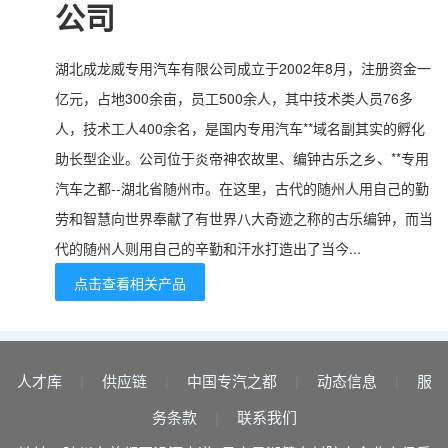
公司
湖北成龙威专用汽车有限公司成立于2002年8月，注册资金一
亿元，占地300余亩，员工500余人，其中技术类人员76多
人，技术工人400余名，是国内专用汽车**域名副其实的孵化
助长型企业。公司位于炎帝神农故里、编钟古乐之乡、**专用
汽车之都--湖北省随州市。在这里，古代的随州人用自己的勤
劳和智慧向世界奉献了有世界八大奇迹之称的古乐编钟，而当
代的随州人则用自己的辛勤和汗水打造出了当今...
点击查看相关产品
人才库
供应链
中国专汽之都
动态信息
服
|
|
|
|
务条款
联系我们
|