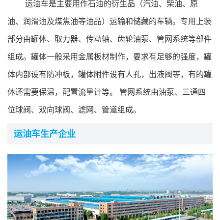
行业标准
运油车是主要用作石油的衍生品（汽油、柴油、原
油、润滑油及煤焦油等油品）运输和储藏的车辆。专用上装
专精特新
部分由罐体、取力器、传动轴、齿轮油泵、管网系统等部件
组成。罐体一般采用金属板材制作，要求有足够的强度，罐
展会论坛
体内部设有防冲板，罐体附件设有人孔，出液阀等，有的罐
公告查询
体还需要保温，配置流量计等。 管网系统由油泵、三通四
位球阀、双向球阀、滤网、管道组成。
行业互动
运油车生产企业